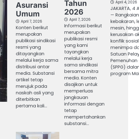
Tahun
April 4, 2026
Asuransi
JAKARTA, 4 A
2026
Umum
— Rangkaian
April 7, 2026
kebakaran, 
April 7, 2026
Informasi berikut
Konten berikut
mesin, hing
merupakan
merupakan
kerusakan a
publikasi resmi
publikasi sindikasi
konflik sosia
yang kami
resmi yang
menimpa da
tayangkan
ditayangkan
Satuan Pela
melalui kerja
melalui kerja sama
Pemenuhan G
sama sindikasi
distribusi antar
(SPPG) dal
bersama mitra
media. Substansi
program Ma
media. Konten
artikel tetap
disajikan untuk
merujuk pada
memperluas
naskah asli yang
jangkauan
diterbitkan
informasi dengan
pertama kali…
tetap
mempertahankan
substansi…