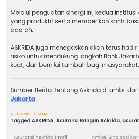
Melalui penguatan sinergi ini, kedua insti
yang produktif serta memberikan kontribus
daerah.
ASKRIDA juga menegaskan akan terus hadir
risiko untuk mendukung langkah Bank Jaka
kuat, dan bernilai tambah bagi masyarakat
Sumber Berita Tentang Askrida di ambil dar
Jakarta
ASURANSI
UTAMA
Tagged
ASKRIDA
,
Asuransi Bangun Askrida
,
asura
Asuransi Askrida Profil
Artikel Sindikasi 
Navigasi