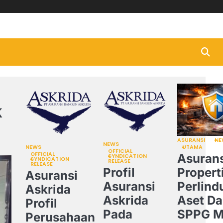
Beranda
Asurans
Bisni
&
Keu
k
ASURANSI
NE
NEWS
NEWS
UTAMA
OFFICIAL
OFFICIAL
Asurans
SYNDICATION
SYNDICATION
RELEASE
RELEASE
Profil
Propert
Asuransi
Asuransi
Perlind
Askrida
Askrida
Aset Da
Profil
Pada
SPPG 
Perusahaan