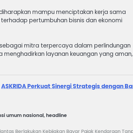
tusi diharapkan mampu menciptakan kerja sama
i terhadap pertumbuhan bisnis dan ekonomi
 sebagai mitra terpercaya dalam perlindungan
rta menghadirkan layanan keuangan yang aman,
.
i
ASKRIDA Perkuat Sinergi Strategis dengan B
nsi umum nasional
,
headline
Korlantas Berlakukan Kebijakan Bayar Pajak Kendaraan Tan