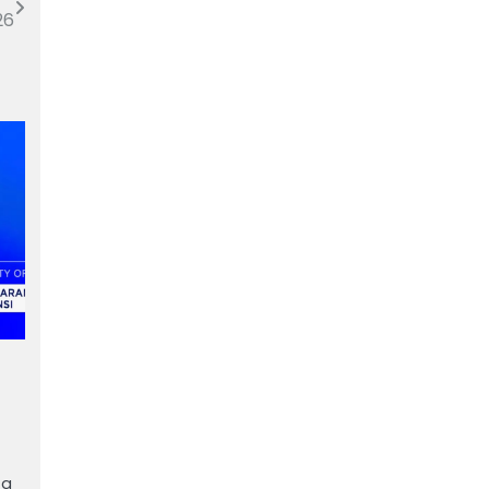
26
ta