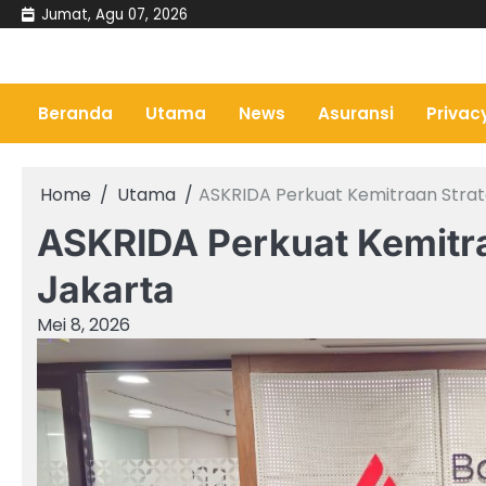
Skip
Jumat, Agu 07, 2026
to
content
Beranda
Utama
News
Asuransi
Privac
Home
Utama
ASKRIDA Perkuat Kemitraan Stra
ASKRIDA Perkuat Kemitr
Jakarta
Mei 8, 2026