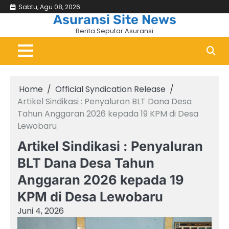
Skip
Sabtu, Agu 08, 2026
Beranda
Asuransi
Bisni
&
to
Asuransi Site News
Keu
content
Berita Seputar Asuransi
Home
Official Syndication Release
Artikel Sindikasi : Penyaluran BLT Dana Desa
Tahun Anggaran 2026 kepada 19 KPM di Desa
Lewobaru
Artikel Sindikasi : Penyaluran
BLT Dana Desa Tahun
Anggaran 2026 kepada 19
KPM di Desa Lewobaru
Juni 4, 2026