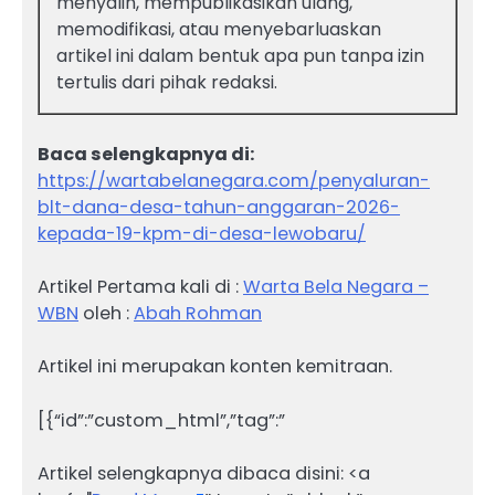
menyalin, mempublikasikan ulang,
memodifikasi, atau menyebarluaskan
artikel ini dalam bentuk apa pun tanpa izin
tertulis dari pihak redaksi.
Baca selengkapnya di:
https://wartabelanegara.com/penyaluran-
blt-dana-desa-tahun-anggaran-2026-
kepada-19-kpm-di-desa-lewobaru/
Artikel Pertama kali di :
Warta Bela Negara –
WBN
oleh :
Abah Rohman
Artikel ini merupakan konten kemitraan.
[{“id”:”custom_html”,”tag”:”
Artikel selengkapnya dibaca disini: <a