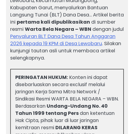
Lewobaru, Kecamatan Malangbong,
Kabupaten Garut, menyalurkan Bantuan
Langsung Tunai (BLT) Dana Desa… Artikel berita
ini
pertama kali dipublikasikan
di sumber
resmi
Warta Bela Negara – WBN
dengan judul
Penyaluran BLT Dana Desa Tahun Anggaran
2026 kepada 19 KPM di Desa Lewobaru
. Silakan
kunjungi tautan asli untuk membaca artikel
selengkapnya.
PERINGATAN HUKUM:
Konten ini dapat
disebarluaskan secara exclusif melalui
jaringan Kerja Sama Mitra Network /
Sindikasi Resmi WARTA BELA NEGARA – WBN.
Berdasarkan
Undang-Undang No. 40
Tahun 1999 tentang Pers
dan ketentuan
Hak Cipta, pihak luar di luar jaringan
kemitraan resmi
DILARANG KERAS