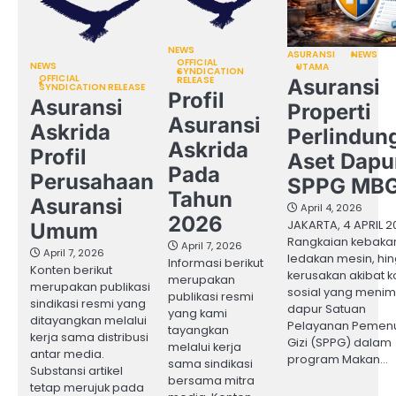
NEWS
ASURANSI
NEWS
OFFICIAL
NEWS
UTAMA
SYNDICATION
OFFICIAL
RELEASE
Asuransi
SYNDICATION RELEASE
Profil
Asuransi
Properti
Asuransi
Askrida
Perlindun
Askrida
Profil
Aset Dapu
Pada
Perusahaan
SPPG MB
Tahun
Asuransi
April 4, 2026
2026
JAKARTA, 4 APRIL 2
Umum
Rangkaian kebaka
April 7, 2026
April 7, 2026
ledakan mesin, hi
Informasi berikut
Konten berikut
kerusakan akibat ko
merupakan
merupakan publikasi
sosial yang meni
publikasi resmi
sindikasi resmi yang
dapur Satuan
yang kami
ditayangkan melalui
Pelayanan Pemen
tayangkan
kerja sama distribusi
Gizi (SPPG) dalam
melalui kerja
antar media.
program Makan…
sama sindikasi
Substansi artikel
bersama mitra
tetap merujuk pada