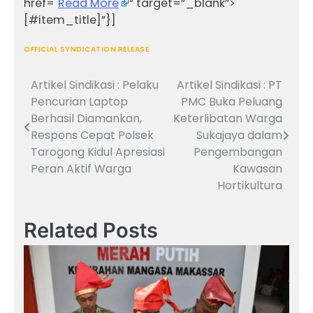
href="
Read More
” target=”_blank”>
[#item_title]”}]
OFFICIAL SYNDICATION RELEASE
Artikel Sindikasi : Pelaku
Artikel Sindikasi : PT
Navigasi
Pencurian Laptop
PMC Buka Peluang
pos
Berhasil Diamankan,
Keterlibatan Warga
Respons Cepat Polsek
Sukajaya dalam
Tarogong Kidul Apresiasi
Pengembangan
Peran Aktif Warga
Kawasan
Hortikultura
Related Posts