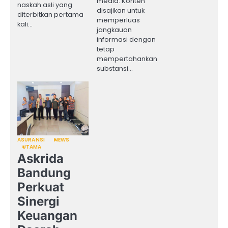
media. Konten
naskah asli yang
disajikan untuk
diterbitkan pertama
memperluas
kali…
jangkauan
informasi dengan
tetap
mempertahankan
substansi…
ASURANSI
NEWS
UTAMA
Askrida
Bandung
Perkuat
Sinergi
Keuangan