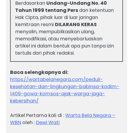
Berdasarkan
Undang-Undang No. 40
Tahun 1999 tentang Pers
dan ketentuan
Hak Cipta, pihak luar di luar jaringan
kemitraan resmi
DILARANG KERAS
menyalin, mempublikasikan ulang,
memodifikasi, atau menyebarluaskan
artikel ini dalam bentuk apa pun tanpa izin
tertulis dari pihak redaksi.
Baca selengkapnya di:
https://wartabelanegara.com/peduli-
kesehatan-dan-lingkungan-babinsa-kodim-
1409-gowa-komsos-ajak-warga-jaga-
kebersihan/
Artikel Pertama kali di :
Warta Bela Negara –
WBN
oleh :
Dewi Wati