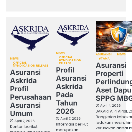
NEWS
ASURANSI
NEWS
OFFICIAL
NEWS
UTAMA
SYNDICATION
OFFICIAL
RELEASE
Asuransi
SYNDICATION RELEASE
Profil
Asuransi
Properti
Asuransi
Askrida
Perlindun
Askrida
Profil
Aset Dapu
Pada
Perusahaan
SPPG MB
Tahun
Asuransi
April 4, 2026
2026
JAKARTA, 4 APRIL 2
Umum
Rangkaian kebaka
April 7, 2026
April 7, 2026
ledakan mesin, hi
Informasi berikut
Konten berikut
kerusakan akibat ko
merupakan