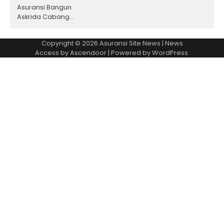
Asuransi Bangun
Askrida Cabang…
Copyright © 2026
Asuransi Site News
| News
Access by
Ascendoor
| Powered by
WordPress
.