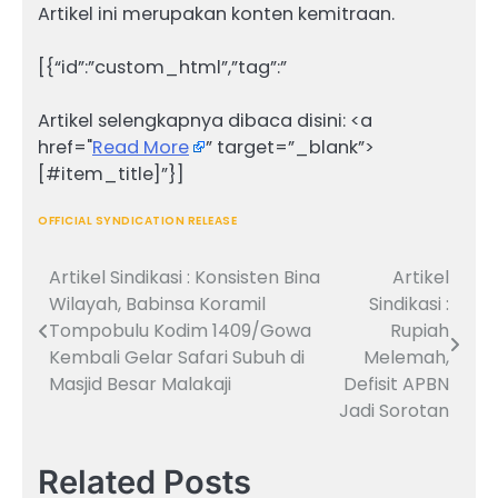
Artikel ini merupakan konten kemitraan.
[{“id”:”custom_html”,”tag”:”
Artikel selengkapnya dibaca disini: <a
href="
Read More
” target=”_blank”>
[#item_title]”}]
OFFICIAL SYNDICATION RELEASE
Artikel Sindikasi : Konsisten Bina
Artikel
Navigasi
Wilayah, Babinsa Koramil
Sindikasi :
pos
Tompobulu Kodim 1409/Gowa
Rupiah
Kembali Gelar Safari Subuh di
Melemah,
Masjid Besar Malakaji
Defisit APBN
Jadi Sorotan
Related Posts