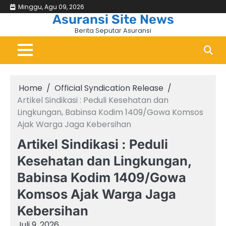
Skip
Minggu, Agu 09, 2026
Beranda
Asuransi
Bisni
&
to
Asuransi Site News
Keu
content
Berita Seputar Asuransi
Home
Official Syndication Release
Artikel Sindikasi : Peduli Kesehatan dan
Lingkungan, Babinsa Kodim 1409/Gowa Komsos
Ajak Warga Jaga Kebersihan
Artikel Sindikasi : Peduli
Kesehatan dan Lingkungan,
Babinsa Kodim 1409/Gowa
Komsos Ajak Warga Jaga
Kebersihan
Juli 9, 2026