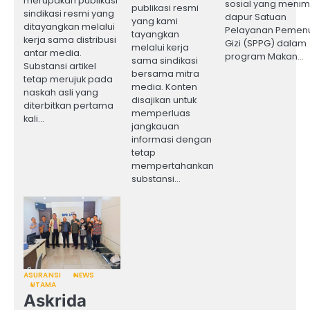
merupakan publikasi
sosial yang meni
publikasi resmi
sindikasi resmi yang
dapur Satuan
yang kami
ditayangkan melalui
Pelayanan Pemen
tayangkan
kerja sama distribusi
Gizi (SPPG) dalam
melalui kerja
antar media.
program Makan…
sama sindikasi
Substansi artikel
bersama mitra
tetap merujuk pada
media. Konten
naskah asli yang
disajikan untuk
diterbitkan pertama
memperluas
kali…
jangkauan
informasi dengan
tetap
mempertahankan
substansi…
ASURANSI
NEWS
UTAMA
Askrida