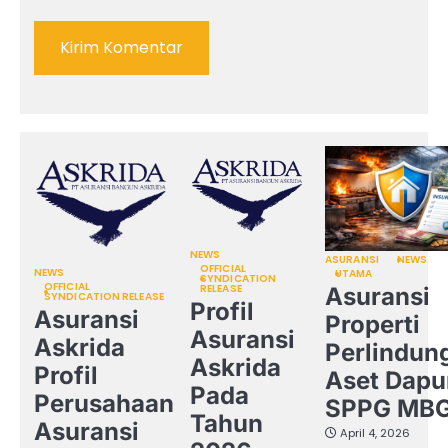
NEWS
ASURANSI
NEWS
OFFICIAL
NEWS
UTAMA
SYNDICATION
OFFICIAL
RELEASE
Asuransi
SYNDICATION RELEASE
Profil
Asuransi
Properti
Asuransi
Askrida
Perlindun
Askrida
Profil
Aset Dapu
Pada
Perusahaan
SPPG MB
Tahun
Asuransi
April 4, 2026