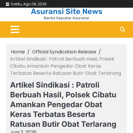
Skip
Sabtu, Agu 08, 2026
Beranda
Asuransi
Bisni
&
to
Asuransi Site News
Keu
content
Berita Seputar Asuransi
Home
Official Syndication Release
Artikel Sindikasi : Patroli Berbuah Hasil, Polsek
Cibatu Amankan Pengedar Obat Keras
Terbatas Beserta Ratusan Butir Obat Terlarang
Artikel Sindikasi : Patroli
Berbuah Hasil, Polsek Cibatu
Amankan Pengedar Obat
Keras Terbatas Beserta
Ratusan Butir Obat Terlarang
Juni 3, 2026