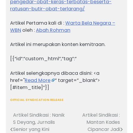
pengedar-obat-keras-terbatas-beserta-
ratusan-butir-obat-terlarang/
Artikel Pertama kali di :
Warta Bela Negara –
WBN
oleh :
Abah Rohman
Artikel ini merupakan konten kemitraan.
[{“id”:”custom_html”,”tag”:”
Artikel selengkapnya dibaca disini: <a
href="
Read More
” target=”_blank”>
[#item_title]”}]
OFFICIAL SYNDICATION RELEASE
Artikel Sindikasi : Nanik
Artikel Sindikasi :
Navigasi
S Deyang, Jurnalis
Mantan Kades
pos
Senior yang Kini
Cipancar Jadi