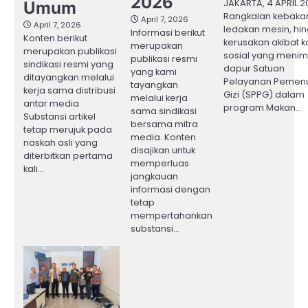
2026
JAKARTA, 4 APRIL 2
Umum
Rangkaian kebaka
April 7, 2026
April 7, 2026
ledakan mesin, hi
Informasi berikut
Konten berikut
kerusakan akibat ko
merupakan
merupakan publikasi
sosial yang meni
publikasi resmi
sindikasi resmi yang
dapur Satuan
yang kami
ditayangkan melalui
Pelayanan Pemen
tayangkan
kerja sama distribusi
Gizi (SPPG) dalam
melalui kerja
antar media.
program Makan…
sama sindikasi
Substansi artikel
bersama mitra
tetap merujuk pada
media. Konten
naskah asli yang
disajikan untuk
diterbitkan pertama
memperluas
kali…
jangkauan
informasi dengan
tetap
mempertahankan
substansi…