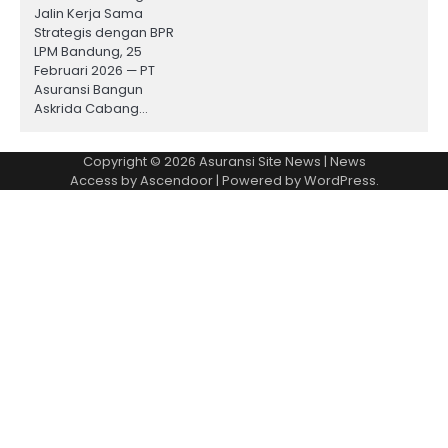
Jalin Kerja Sama
Strategis dengan BPR
LPM Bandung, 25
Februari 2026 — PT
Asuransi Bangun
Askrida Cabang…
Copyright © 2026
Asuransi Site News
| News
Access by
Ascendoor
| Powered by
WordPress
.