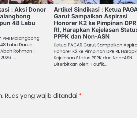
kasi : Aksi Donor
Artikel Sindikasi : Ketua PAG
Malangbong
Garut Sampaikan Aspirasi
mpun 48 Labu
Honorer K2 ke Pimpinan DPR
RI, Harapkan Kejelasan Statu
PPPK dan Non-ASN
ah PMI Malangbong
 48 Labu Darah
Ketua PAGAR Garut Sampaikan Aspira
h: Abah Rohman |
Honorer K2 ke Pimpinan DPR RI, Harap
i 2026 …
Kejelasan Status PPPK dan Non-ASN
Diterbitkan oleh: Taufik…
n.
Ruas yang wajib ditandai
*