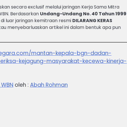
skan secara exclusif melalui jaringan Kerja Sama Mitra
 WBN. Berdasarkan
Undang-Undang No. 40 Tahun 1999
 di luar jaringan kemitraan resmi
DILARANG KERAS
tau menyebarluaskan artikel ini dalam bentuk apa pun
anegara.com/mantan-kepala-bgn-dadan-
eriksa-kejagung-masyarakat-kecewa-kinerja-
– WBN
oleh :
Abah Rohman