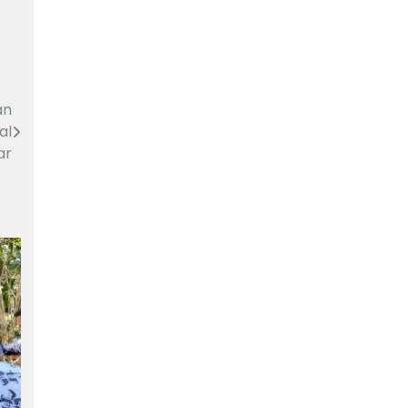
an
al
ar