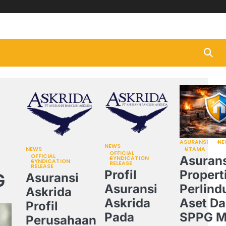
Beranda
Asurans
Bisni
&
Keu
ASURANSI
NE
NEWS
NEWS
UTAMA
OFFICIAL
OFFICIAL
Asurans
SYNDICATION
SYNDICATION
RELEASE
RELEASE
Profil
Propert
G
Asuransi
Asuransi
Perlind
Askrida
Askrida
Aset Da
Profil
Pada
SPPG 
Perusahaan