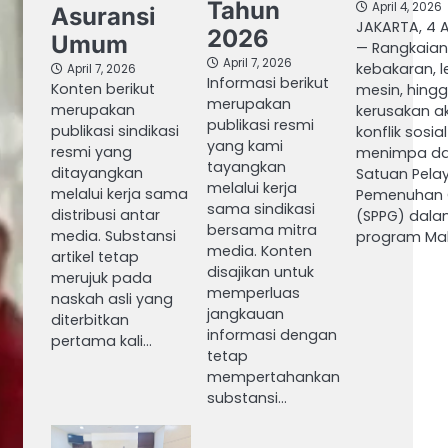
Tahun
April 4, 2026
Asuransi
JAKARTA, 4 A
2026
Umum
— Rangkaian
April 7, 2026
kebakaran, 
April 7, 2026
Informasi berikut
Konten berikut
mesin, hing
merupakan
merupakan
kerusakan a
publikasi resmi
publikasi sindikasi
konflik sosia
yang kami
resmi yang
menimpa da
tayangkan
ditayangkan
Satuan Pela
melalui kerja
melalui kerja sama
Pemenuhan G
sama sindikasi
distribusi antar
(SPPG) dal
bersama mitra
media. Substansi
program Ma
media. Konten
artikel tetap
disajikan untuk
merujuk pada
memperluas
naskah asli yang
jangkauan
diterbitkan
informasi dengan
pertama kali…
tetap
mempertahankan
substansi…