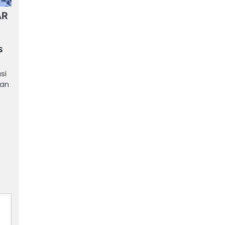
AR
s
si
kan