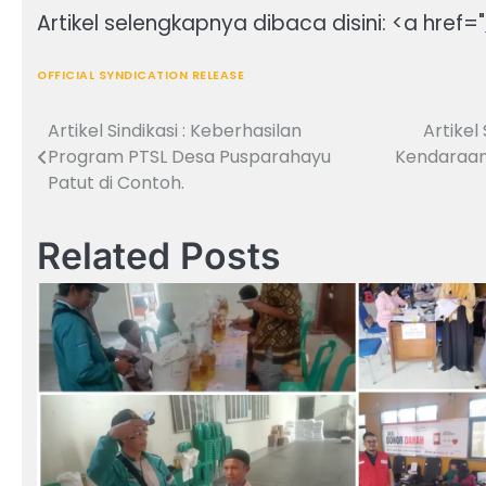
Artikel selengkapnya dibaca disini: <a href="
OFFICIAL SYNDICATION RELEASE
Artikel Sindikasi : Keberhasilan
Artikel
Navigasi
Program PTSL Desa Pusparahayu
Kendaraan 
pos
Patut di Contoh.
Related Posts