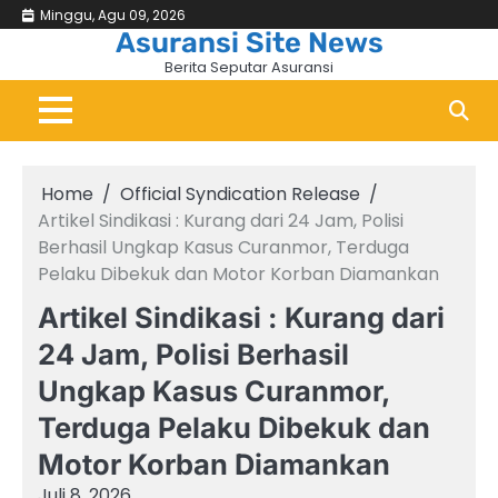
Skip
Minggu, Agu 09, 2026
Beranda
Asuransi
Bisni
&
to
Asuransi Site News
Keu
content
Berita Seputar Asuransi
Home
Official Syndication Release
Artikel Sindikasi : Kurang dari 24 Jam, Polisi
Berhasil Ungkap Kasus Curanmor, Terduga
Pelaku Dibekuk dan Motor Korban Diamankan
Artikel Sindikasi : Kurang dari
24 Jam, Polisi Berhasil
Ungkap Kasus Curanmor,
Terduga Pelaku Dibekuk dan
Motor Korban Diamankan
Juli 8, 2026