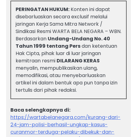
PERINGATAN HUKUM:
Konten ini dapat
disebarluaskan secara exclusif melalui
jaringan Kerja Sama Mitra Network /
Sindikasi Resmi WARTA BELA NEGARA – WBN.
Berdasarkan
Undang-Undang No. 40
Tahun 1999 tentang Pers
dan ketentuan
Hak Cipta, pihak luar di luar jaringan
kemitraan resmi
DILARANG KERAS
menyalin, mempublikasikan ulang,
memodifikasi, atau menyebarluaskan
artikel ini dalam bentuk apa pun tanpa izin
tertulis dari pihak redaksi.
Baca selengkapnya di:
https://wartabelanegara.com/kurang-dari-
24-jam-polisi-berhasil-ungkap-kasus-
curanmor-terduga-pelaku-dibekuk-dan-