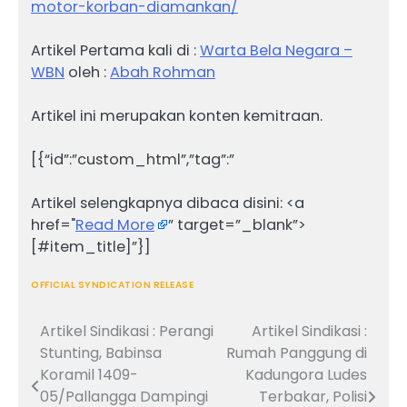
motor-korban-diamankan/
Artikel Pertama kali di :
Warta Bela Negara –
WBN
oleh :
Abah Rohman
Artikel ini merupakan konten kemitraan.
[{“id”:”custom_html”,”tag”:”
Artikel selengkapnya dibaca disini: <a
href="
Read More
” target=”_blank”>
[#item_title]”}]
OFFICIAL SYNDICATION RELEASE
Artikel Sindikasi : Perangi
Artikel Sindikasi :
Navigasi
Stunting, Babinsa
Rumah Panggung di
pos
Koramil 1409-
Kadungora Ludes
05/Pallangga Dampingi
Terbakar, Polisi