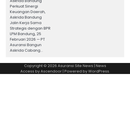
Askrida Bandung
Perkuat Sinergi
Keuangan Daerah,
Askrida Bandung
Jalin Kerja Sama
Strategis dengan BPR
LPM Bandung, 25
Februari 2026 — PT
Asuransi Bangun
Askrida Cabang…
Copyright © 2026
Asuransi Site News
| News
Access by
Ascendoor
| Powered by
WordPress
.