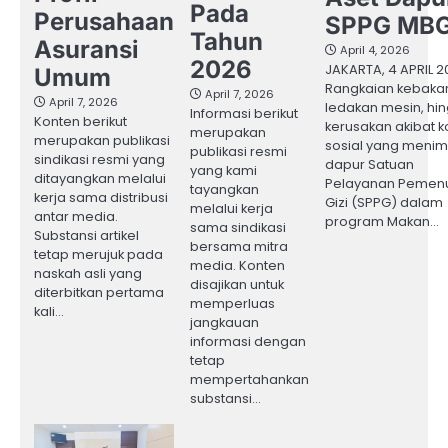
Pada
Perusahaan
SPPG MB
Tahun
Asuransi
April 4, 2026
2026
JAKARTA, 4 APRIL 2
Umum
Rangkaian kebaka
April 7, 2026
April 7, 2026
ledakan mesin, hi
Informasi berikut
Konten berikut
kerusakan akibat ko
merupakan
merupakan publikasi
sosial yang meni
publikasi resmi
sindikasi resmi yang
dapur Satuan
yang kami
ditayangkan melalui
Pelayanan Pemen
tayangkan
kerja sama distribusi
Gizi (SPPG) dalam
melalui kerja
antar media.
program Makan…
sama sindikasi
Substansi artikel
bersama mitra
tetap merujuk pada
media. Konten
naskah asli yang
disajikan untuk
diterbitkan pertama
memperluas
kali…
jangkauan
informasi dengan
tetap
mempertahankan
substansi…