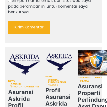
Simpan nama, email, dan situs web saya
pada peramban ini untuk komentar saya
berikutnya.
NEWS
ASURANSI
NEWS
OFFICIAL
NEWS
UTAMA
SYNDICATION
OFFICIAL
RELEASE
Asuransi
SYNDICATION RELEASE
Profil
Asuransi
Properti
Asuransi
Askrida
Perlindun
Askrida
Profil
Aset Dapu