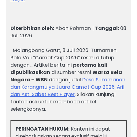
Diterbitkan oleh:
Abah Rohman |
Tanggal:
08
Juli 2026
Malangbong Garut, 8 Juli 2026 Turnamen
Bola Voli “Camat Cup 2026” resmi ditutup
dengan… Artikel berita ini
pertama kali
dipublikasikan
di sumber resmi
Warta Bela
Negara – WBN
dengan judul
Desa Sukamanah
dan Karangmulya Juara Camat Cup 2026, Aril
dan Asti Sabet Best Player
. Silakan kunjungi
tautan asli untuk membaca artikel
selengkapnya.
PERINGATAN HUKUM:
Konten ini dapat
disebarluaskan secara exclusif melalui