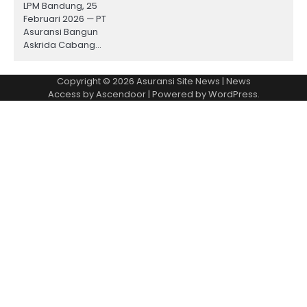
LPM Bandung, 25
Februari 2026 — PT
Asuransi Bangun
Askrida Cabang…
Copyright © 2026
Asuransi Site News
| News
Access by
Ascendoor
| Powered by
WordPress
.