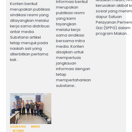
Informasi berikut
Konten berikut
kerusakan akibat ko
merupakan
merupakan publikasi
sosial yang meni
publikasi resmi
sindikasi resmi yang
dapur Satuan
yang kami
ditayangkan melalui
Pelayanan Pemen
tayangkan
kerja sama distribusi
Gizi (SPPG) dalam
melalui kerja
antar media.
program Makan…
sama sindikasi
Substansi artikel
bersama mitra
tetap merujuk pada
media. Konten
naskah asli yang
disajikan untuk
diterbitkan pertama
memperluas
kali…
jangkauan
informasi dengan
tetap
mempertahankan
substansi…
ASURANSI
NEWS
UTAMA