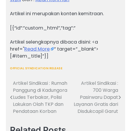
Artikel ini merupakan konten kemitraan.
[{“id”:”custom_html”,”tag”:”
Artikel selengkapnya dibaca disini: <a
href="
Read More
” target=”_blank”>
[#item_title]”}]
OFFICIAL SYNDICATION RELEASE
Artikel Sindikasi : Rumah
Artikel Sindikasi :
Navigasi
Panggung di Kadungora
700 Warga
pos
Ludes Terbakar, Polisi
Pasirwaru Dapat
Lakukan Olah TKP dan
Layanan Gratis dari
Pendataan Korban
Disdukcapil Garut
Related Posts