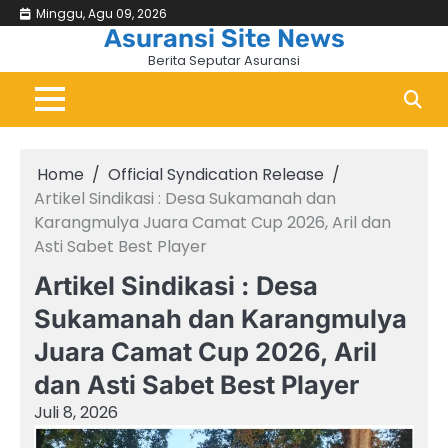
Skip
Minggu, Agu 09, 2026
Beranda
Asuransi
Bisni
&
to
Asuransi Site News
Keu
content
Berita Seputar Asuransi
Home
Official Syndication Release
Artikel Sindikasi : Desa Sukamanah dan
Karangmulya Juara Camat Cup 2026, Aril dan
Asti Sabet Best Player
Artikel Sindikasi : Desa
Sukamanah dan Karangmulya
Juara Camat Cup 2026, Aril
dan Asti Sabet Best Player
Juli 8, 2026