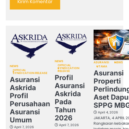
NEWS
ASURANSI
NEWS
OFFICIAL
NEWS
UTAMA
SYNDICATION
OFFICIAL
RELEASE
Asuransi
SYNDICATION RELEASE
Profil
Asuransi
Properti
Asuransi
Askrida
Perlindun
Askrida
Profil
Aset Dapu
Pada
Perusahaan
SPPG MB
Tahun
Asuransi
April 4, 2026
2026
JAKARTA, 4 APRIL 2
Umum
Rangkaian kebaka
April 7, 2026
April 7, 2026
ledakan mesin, hi