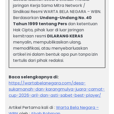
jaringan Kerja Sama Mitra Network /
Sindikasi Resmi WARTA BELA NEGARA – WBN.
Berdasarkan
Undang-Undang No. 40
Tahun 1999 tentang Pers
dan ketentuan
Hak Cipta, pihak luar di luar jaringan
kemitraan resmi
DILARANG KERAS
menyalin, mempublikasikan ulang,
memodifikasi, atau menyebarluaskan
artikel ini dalam bentuk apa pun tanpa izin
tertulis dari pihak redaksi.
Baca selengkapnya di:
https://wartabelanegara.com/desa-
sukamanah-dan-karangmulya-juara-camat-
cup-2026-aril-dan-asti-sabet-best-player/
Artikel Pertama kali di :
Warta Bela Negara –
WBN
oleh :
Abah Rohman